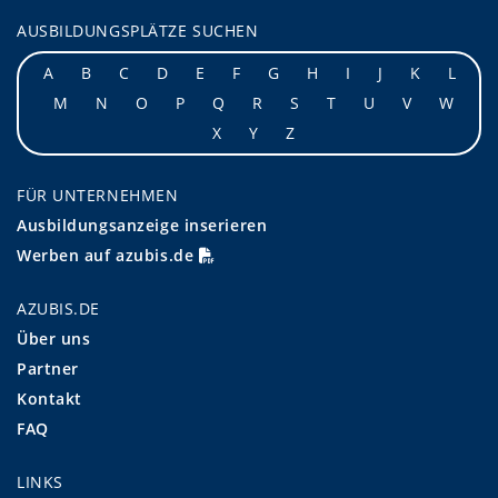
AUSBILDUNGSPLÄTZE SUCHEN
A
B
C
D
E
F
G
H
I
J
K
L
M
N
O
P
Q
R
S
T
U
V
W
X
Y
Z
FÜR UNTERNEHMEN
Ausbildungsanzeige inserieren
Werben auf azubis.de
AZUBIS.DE
Über uns
Partner
Kontakt
FAQ
LINKS