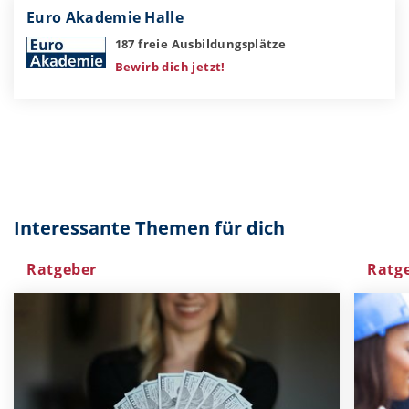
Euro Akademie Halle
187 freie Ausbildungsplätze
Bewirb dich jetzt!
Interessante Themen für dich
Ratgeber
Ratg