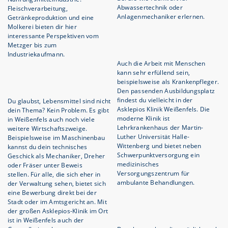
Abwassertechnik oder
Fleischverarbeitung,
Anlagenmechaniker erlernen.
Getränkeproduktion und eine
Molkerei bieten dir hier
interessante Perspektiven vom
Metzger bis zum
Industriekaufmann.
Auch die Arbeit mit Menschen
kann sehr erfüllend sein,
beispielsweise als Krankenpfleger.
Den passenden Ausbildungsplatz
findest du vielleicht in der
Du glaubst, Lebensmittel sind nicht
Asklepios Klinik Weißenfels. Die
dein Thema? Kein Problem. Es gibt
moderne Klinik ist
in Weißenfels auch noch viele
Lehrkrankenhaus der Martin-
weitere Wirtschaftszweige.
Luther Universität Halle-
Beispielsweise im Maschinenbau
Wittenberg und bietet neben
kannst du dein technisches
Schwerpunktversorgung ein
Geschick als Mechaniker, Dreher
medizinisches
oder Fräser unter Beweis
Versorgungszentrum für
stellen. Für alle, die sich eher in
ambulante Behandlungen.
der Verwaltung sehen, bietet sich
eine Bewerbung direkt bei der
Stadt oder im Amtsgericht an. Mit
der großen Asklepios-Klinik im Ort
ist in Weißenfels auch der