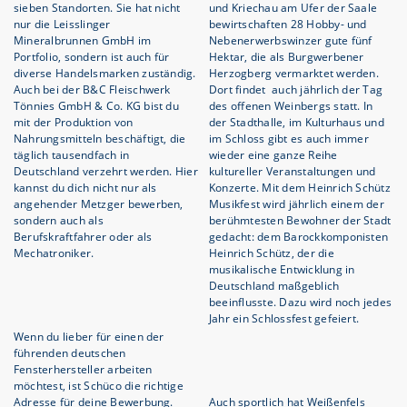
sieben Standorten. Sie hat nicht
und Kriechau am Ufer der Saale
nur die Leisslinger
bewirtschaften 28 Hobby- und
Mineralbrunnen GmbH im
Nebenerwerbswinzer gute fünf
Portfolio, sondern ist auch für
Hektar, die als Burgwerbener
diverse Handelsmarken zuständig.
Herzogberg vermarktet werden.
Auch bei der B&C Fleischwerk
Dort findet auch jährlich der Tag
Tönnies GmbH & Co. KG bist du
des offenen Weinbergs statt. In
mit der Produktion von
der Stadthalle, im Kulturhaus und
Nahrungsmitteln beschäftigt, die
im Schloss gibt es auch immer
täglich tausendfach in
wieder eine ganze Reihe
Deutschland verzehrt werden. Hier
kultureller Veranstaltungen und
kannst du dich nicht nur als
Konzerte. Mit dem Heinrich Schütz
angehender Metzger bewerben,
Musikfest wird jährlich einem der
sondern auch als
berühmtesten Bewohner der Stadt
Berufskraftfahrer oder als
gedacht: dem Barockkomponisten
Mechatroniker.
Heinrich Schütz, der die
musikalische Entwicklung in
Deutschland maßgeblich
beeinflusste. Dazu wird noch jedes
Jahr ein Schlossfest gefeiert.
Wenn du lieber für einen der
führenden deutschen
Fensterhersteller arbeiten
möchtest, ist Schüco die richtige
Adresse für deine Bewerbung.
Auch sportlich hat Weißenfels