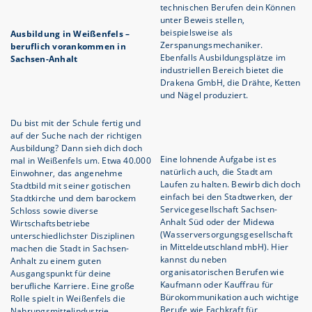
technischen Berufen dein Können
unter Beweis stellen,
beispielsweise als
Ausbildung in Weißenfels –
Zerspanungsmechaniker.
beruflich vorankommen in
Ebenfalls Ausbildungsplätze im
Sachsen-Anhalt
industriellen Bereich bietet die
Drakena GmbH, die Drähte, Ketten
und Nägel produziert.
Du bist mit der Schule fertig und
auf der Suche nach der richtigen
Ausbildung? Dann sieh dich doch
Eine lohnende Aufgabe ist es
mal in Weißenfels um. Etwa 40.000
natürlich auch, die Stadt am
Einwohner, das angenehme
Laufen zu halten. Bewirb dich doch
Stadtbild mit seiner gotischen
einfach bei den Stadtwerken, der
Stadtkirche und dem barockem
Servicegesellschaft Sachsen-
Schloss sowie diverse
Anhalt Süd oder der Midewa
Wirtschaftsbetriebe
(Wasserversorgungsgesellschaft
unterschiedlichster Disziplinen
in Mitteldeutschland mbH). Hier
machen die Stadt in Sachsen-
kannst du neben
Anhalt zu einem guten
organisatorischen Berufen wie
Ausgangspunkt für deine
Kaufmann oder Kauffrau für
berufliche Karriere. Eine große
Bürokommunikation auch wichtige
Rolle spielt in Weißenfels die
Berufe wie Fachkraft für
Nahrungsmittelindustrie.