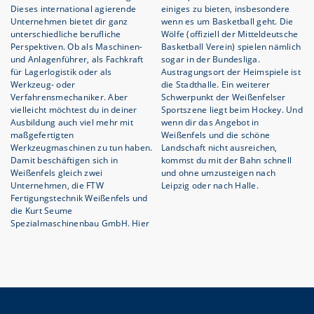
Dieses international agierende
einiges zu bieten, insbesondere
Unternehmen bietet dir ganz
wenn es um Basketball geht. Die
unterschiedliche berufliche
Wölfe (offiziell der Mitteldeutsche
Perspektiven. Ob als Maschinen-
Basketball Verein) spielen nämlich
und Anlagenführer, als Fachkraft
sogar in der Bundesliga.
für Lagerlogistik oder als
Austragungsort der Heimspiele ist
Werkzeug- oder
die Stadthalle. Ein weiterer
Verfahrensmechaniker. Aber
Schwerpunkt der Weißenfelser
vielleicht möchtest du in deiner
Sportszene liegt beim Hockey. Und
Ausbildung auch viel mehr mit
wenn dir das Angebot in
maßgefertigten
Weißenfels und die schöne
Werkzeugmaschinen zu tun haben.
Landschaft nicht ausreichen,
Damit beschäftigen sich in
kommst du mit der Bahn schnell
Weißenfels gleich zwei
und ohne umzusteigen nach
Unternehmen, die FTW
Leipzig oder nach Halle.
Fertigungstechnik Weißenfels und
die Kurt Seume
Spezialmaschinenbau GmbH. Hier