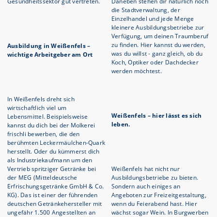
Gesundheitssektor gut vertreten.
Daneben stehen dir natürlich noch
die Stadtverwaltung, der
Einzelhandel und jede Menge
kleinere Ausbildungsbetriebe zur
Verfügung, um deinen Traumberuf
zu finden. Hier kannst du werden,
Ausbildung in Weißenfels –
was du willst - ganz gleich, ob du
wichtige Arbeitgeber am Ort
Koch, Optiker oder Dachdecker
werden möchtest.
In Weißenfels dreht sich
wirtschaftlich viel um
Weißenfels – hier lässt es sich
Lebensmittel. Beispielsweise
leben.
kannst du dich bei der Molkerei
frischli bewerben, die den
berühmten Leckermäulchen-Quark
herstellt. Oder du kümmerst dich
als Industriekaufmann um den
Vertrieb spritziger Getränke bei
Weißenfels hat nicht nur
der MEG (Mitteldeutsche
Ausbildungsbetriebe zu bieten.
Erfrischungsgetränke GmbH & Co.
Sondern auch einiges an
KG). Das ist einer der führenden
Angeboten zur Freizeitgestaltung,
deutschen Getränkehersteller mit
wenn du Feierabend hast. Hier
ungefähr 1.500 Angestellten an
wächst sogar Wein. In Burgwerben