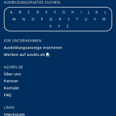
AUSBILDUNGSPLÄTZE SUCHEN
A
B
C
D
E
F
G
H
I
J
K
L
M
N
O
P
Q
R
S
T
U
V
W
X
Y
Z
FÜR UNTERNEHMEN
Ausbildungsanzeige inserieren
Werben auf azubis.de
AZUBIS.DE
Über uns
Partner
Kontakt
FAQ
LINKS
Impressum