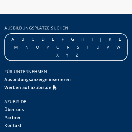
AUSBILDUNGSPLÄTZE SUCHEN
A
B
C
D
E
F
G
H
I
J
K
L
M
N
O
P
Q
R
S
T
U
V
W
X
Y
Z
FÜR UNTERNEHMEN
Ausbildungsanzeige inserieren
Werben auf azubis.de
AZUBIS.DE
Über uns
Partner
Kontakt