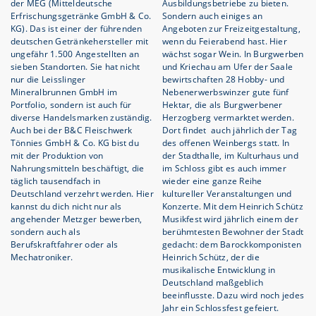
der MEG (Mitteldeutsche
Ausbildungsbetriebe zu bieten.
Erfrischungsgetränke GmbH & Co.
Sondern auch einiges an
KG). Das ist einer der führenden
Angeboten zur Freizeitgestaltung,
deutschen Getränkehersteller mit
wenn du Feierabend hast. Hier
ungefähr 1.500 Angestellten an
wächst sogar Wein. In Burgwerben
sieben Standorten. Sie hat nicht
und Kriechau am Ufer der Saale
nur die Leisslinger
bewirtschaften 28 Hobby- und
Mineralbrunnen GmbH im
Nebenerwerbswinzer gute fünf
Portfolio, sondern ist auch für
Hektar, die als Burgwerbener
diverse Handelsmarken zuständig.
Herzogberg vermarktet werden.
Auch bei der B&C Fleischwerk
Dort findet auch jährlich der Tag
Tönnies GmbH & Co. KG bist du
des offenen Weinbergs statt. In
mit der Produktion von
der Stadthalle, im Kulturhaus und
Nahrungsmitteln beschäftigt, die
im Schloss gibt es auch immer
täglich tausendfach in
wieder eine ganze Reihe
Deutschland verzehrt werden. Hier
kultureller Veranstaltungen und
kannst du dich nicht nur als
Konzerte. Mit dem Heinrich Schütz
angehender Metzger bewerben,
Musikfest wird jährlich einem der
sondern auch als
berühmtesten Bewohner der Stadt
Berufskraftfahrer oder als
gedacht: dem Barockkomponisten
Mechatroniker.
Heinrich Schütz, der die
musikalische Entwicklung in
Deutschland maßgeblich
beeinflusste. Dazu wird noch jedes
Jahr ein Schlossfest gefeiert.