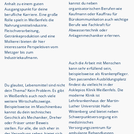
kannst du neben
Anhalt zu einem guten
organisatorischen Berufen wie
Ausgangspunkt für deine
Kaufmann oder Kauffrau für
berufliche Karriere. Eine große
Bürokommunikation auch wichtige
Rolle spielt in Weißenfels die
Berufe wie Fachkraft für
Nahrungsmittelindustrie.
Abwassertechnik oder
Fleischverarbeitung,
Anlagenmechaniker erlernen.
Getränkeproduktion und eine
Molkerei bieten dir hier
interessante Perspektiven vom
Metzger bis zum
Industriekaufmann.
Auch die Arbeit mit Menschen
kann sehr erfüllend sein,
beispielsweise als Krankenpfleger.
Den passenden Ausbildungsplatz
findest du vielleicht in der
Du glaubst, Lebensmittel sind nicht
Asklepios Klinik Weißenfels. Die
dein Thema? Kein Problem. Es gibt
moderne Klinik ist
in Weißenfels auch noch viele
Lehrkrankenhaus der Martin-
weitere Wirtschaftszweige.
Luther Universität Halle-
Beispielsweise im Maschinenbau
Wittenberg und bietet neben
kannst du dein technisches
Schwerpunktversorgung ein
Geschick als Mechaniker, Dreher
medizinisches
oder Fräser unter Beweis
Versorgungszentrum für
stellen. Für alle, die sich eher in
ambulante Behandlungen.
der Verwaltung sehen, bietet sich