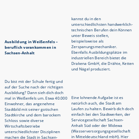
kannst du in den
unterschiedlichsten handwerklich-
technischen Berufen dein Können
unter Beweis stellen,
beispielsweise als
Ausbildung in Weißenfels –
Zerspanungsmechaniker.
beruflich vorankommen in
Ebenfalls Ausbildungsplätze im
Sachsen-Anhalt
industriellen Bereich bietet die
Drakena GmbH, die Drähte, Ketten
und Nägel produziert.
Du bist mit der Schule fertig und
auf der Suche nach der richtigen
Ausbildung? Dann sieh dich doch
Eine lohnende Aufgabe ist es
mal in Weißenfels um. Etwa 40.000
natürlich auch, die Stadt am
Einwohner, das angenehme
Laufen zu halten. Bewirb dich doch
Stadtbild mit seiner gotischen
einfach bei den Stadtwerken, der
Stadtkirche und dem barockem
Servicegesellschaft Sachsen-
Schloss sowie diverse
Anhalt Süd oder der Midewa
Wirtschaftsbetriebe
(Wasserversorgungsgesellschaft
unterschiedlichster Disziplinen
in Mitteldeutschland mbH). Hier
machen die Stadt in Sachsen-