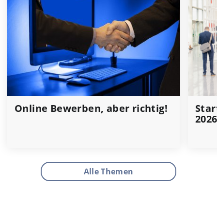
Online Bewerben, aber richtig!
Star
202
Alle Themen