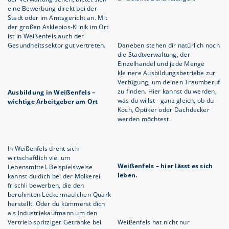
eine Bewerbung direkt bei der
Stadt oder im Amtsgericht an. Mit
der großen Asklepios-Klinik im Ort
ist in Weißenfels auch der
Gesundheitssektor gut vertreten.
Daneben stehen dir natürlich noch
die Stadtverwaltung, der
Einzelhandel und jede Menge
kleinere Ausbildungsbetriebe zur
Verfügung, um deinen Traumberuf
zu finden. Hier kannst du werden,
Ausbildung in Weißenfels –
was du willst - ganz gleich, ob du
wichtige Arbeitgeber am Ort
Koch, Optiker oder Dachdecker
werden möchtest.
In Weißenfels dreht sich
wirtschaftlich viel um
Weißenfels – hier lässt es sich
Lebensmittel. Beispielsweise
leben.
kannst du dich bei der Molkerei
frischli bewerben, die den
berühmten Leckermäulchen-Quark
herstellt. Oder du kümmerst dich
als Industriekaufmann um den
Vertrieb spritziger Getränke bei
Weißenfels hat nicht nur