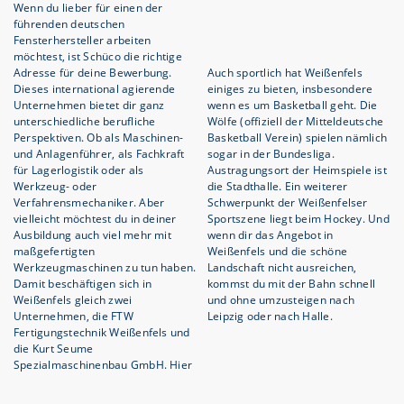
Wenn du lieber für einen der
führenden deutschen
Fensterhersteller arbeiten
möchtest, ist Schüco die richtige
Adresse für deine Bewerbung.
Auch sportlich hat Weißenfels
Dieses international agierende
einiges zu bieten, insbesondere
Unternehmen bietet dir ganz
wenn es um Basketball geht. Die
unterschiedliche berufliche
Wölfe (offiziell der Mitteldeutsche
Perspektiven. Ob als Maschinen-
Basketball Verein) spielen nämlich
und Anlagenführer, als Fachkraft
sogar in der Bundesliga.
für Lagerlogistik oder als
Austragungsort der Heimspiele ist
Werkzeug- oder
die Stadthalle. Ein weiterer
Verfahrensmechaniker. Aber
Schwerpunkt der Weißenfelser
vielleicht möchtest du in deiner
Sportszene liegt beim Hockey. Und
Ausbildung auch viel mehr mit
wenn dir das Angebot in
maßgefertigten
Weißenfels und die schöne
Werkzeugmaschinen zu tun haben.
Landschaft nicht ausreichen,
Damit beschäftigen sich in
kommst du mit der Bahn schnell
Weißenfels gleich zwei
und ohne umzusteigen nach
Unternehmen, die FTW
Leipzig oder nach Halle.
Fertigungstechnik Weißenfels und
die Kurt Seume
Spezialmaschinenbau GmbH. Hier