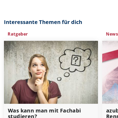
Interessante Themen für dich
Ratgeber
New
Was kann man mit Fachabi
azub
studieren?
Renn