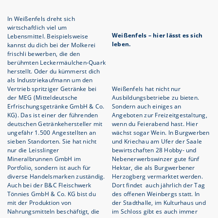
In Weißenfels dreht sich
wirtschaftlich viel um
Weißenfels – hier lässt es sich
Lebensmittel. Beispielsweise
leben.
kannst du dich bei der Molkerei
frischli bewerben, die den
berühmten Leckermäulchen-Quark
herstellt. Oder du kümmerst dich
als Industriekaufmann um den
Vertrieb spritziger Getränke bei
Weißenfels hat nicht nur
der MEG (Mitteldeutsche
Ausbildungsbetriebe zu bieten.
Erfrischungsgetränke GmbH & Co.
Sondern auch einiges an
KG). Das ist einer der führenden
Angeboten zur Freizeitgestaltung,
deutschen Getränkehersteller mit
wenn du Feierabend hast. Hier
ungefähr 1.500 Angestellten an
wächst sogar Wein. In Burgwerben
sieben Standorten. Sie hat nicht
und Kriechau am Ufer der Saale
nur die Leisslinger
bewirtschaften 28 Hobby- und
Mineralbrunnen GmbH im
Nebenerwerbswinzer gute fünf
Portfolio, sondern ist auch für
Hektar, die als Burgwerbener
diverse Handelsmarken zuständig.
Herzogberg vermarktet werden.
Auch bei der B&C Fleischwerk
Dort findet auch jährlich der Tag
Tönnies GmbH & Co. KG bist du
des offenen Weinbergs statt. In
mit der Produktion von
der Stadthalle, im Kulturhaus und
Nahrungsmitteln beschäftigt, die
im Schloss gibt es auch immer