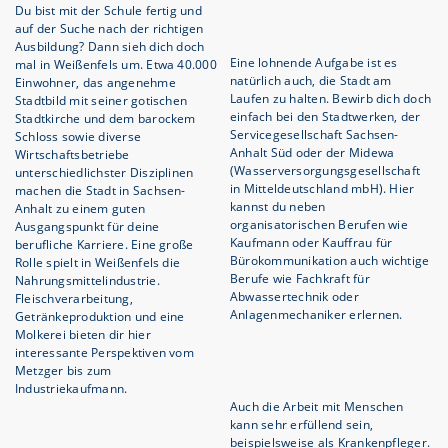
Du bist mit der Schule fertig und
auf der Suche nach der richtigen
Ausbildung? Dann sieh dich doch
Eine lohnende Aufgabe ist es
mal in Weißenfels um. Etwa 40.000
natürlich auch, die Stadt am
Einwohner, das angenehme
Laufen zu halten. Bewirb dich doch
Stadtbild mit seiner gotischen
einfach bei den Stadtwerken, der
Stadtkirche und dem barockem
Servicegesellschaft Sachsen-
Schloss sowie diverse
Anhalt Süd oder der Midewa
Wirtschaftsbetriebe
(Wasserversorgungsgesellschaft
unterschiedlichster Disziplinen
in Mitteldeutschland mbH). Hier
machen die Stadt in Sachsen-
kannst du neben
Anhalt zu einem guten
organisatorischen Berufen wie
Ausgangspunkt für deine
Kaufmann oder Kauffrau für
berufliche Karriere. Eine große
Bürokommunikation auch wichtige
Rolle spielt in Weißenfels die
Berufe wie Fachkraft für
Nahrungsmittelindustrie.
Abwassertechnik oder
Fleischverarbeitung,
Anlagenmechaniker erlernen.
Getränkeproduktion und eine
Molkerei bieten dir hier
interessante Perspektiven vom
Metzger bis zum
Industriekaufmann.
Auch die Arbeit mit Menschen
kann sehr erfüllend sein,
beispielsweise als Krankenpfleger.