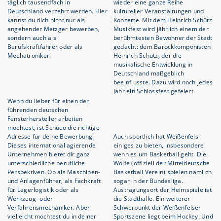
täglich tausendfach in
wieder eine ganze Reihe
Deutschland verzehrt werden. Hier
kultureller Veranstaltungen und
kannst du dich nicht nur als
Konzerte. Mit dem Heinrich Schütz
angehender Metzger bewerben,
Musikfest wird jährlich einem der
sondern auch als
berühmtesten Bewohner der Stadt
Berufskraftfahrer oder als
gedacht: dem Barockkomponisten
Mechatroniker.
Heinrich Schütz, der die
musikalische Entwicklung in
Deutschland maßgeblich
beeinflusste. Dazu wird noch jedes
Jahr ein Schlossfest gefeiert.
Wenn du lieber für einen der
führenden deutschen
Fensterhersteller arbeiten
möchtest, ist Schüco die richtige
Adresse für deine Bewerbung.
Auch sportlich hat Weißenfels
Dieses international agierende
einiges zu bieten, insbesondere
Unternehmen bietet dir ganz
wenn es um Basketball geht. Die
unterschiedliche berufliche
Wölfe (offiziell der Mitteldeutsche
Perspektiven. Ob als Maschinen-
Basketball Verein) spielen nämlich
und Anlagenführer, als Fachkraft
sogar in der Bundesliga.
für Lagerlogistik oder als
Austragungsort der Heimspiele ist
Werkzeug- oder
die Stadthalle. Ein weiterer
Verfahrensmechaniker. Aber
Schwerpunkt der Weißenfelser
vielleicht möchtest du in deiner
Sportszene liegt beim Hockey. Und