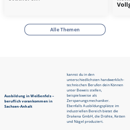
Voll
Alle Themen
kannst du in den
unterschiedlichsten handwerklich-
technischen Berufen dein Können
unter Beweis stellen,
beispielsweise als
Ausbildung in Weißenfels –
Zerspanungsmechaniker.
beruflich vorankommen in
Ebenfalls Ausbildungsplätze im
Sachsen-Anhalt
industriellen Bereich bietet die
Drakena GmbH, die Drähte, Ketten
und Nägel produziert.