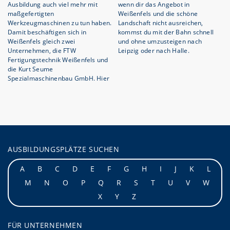
Ausbildung auch viel mehr mit
wenn dir das Angebot in
maßgefertigten
Weißenfels und die schöne
Werkzeugmaschinen zu tun haben.
Landschaft nicht ausreichen,
Damit beschäftigen sich in
kommst du mit der Bahn schnell
Weißenfels gleich zwei
und ohne umzusteigen nach
Unternehmen, die FTW
Leipzig oder nach Halle.
Fertigungstechnik Weißenfels und
die Kurt Seume
Spezialmaschinenbau GmbH. Hier
AUSBILDUNGSPLÄTZE SUCHEN
A
B
C
D
E
F
G
H
I
J
K
L
M
N
O
P
Q
R
S
T
U
V
W
X
Y
Z
FÜR UNTERNEHMEN