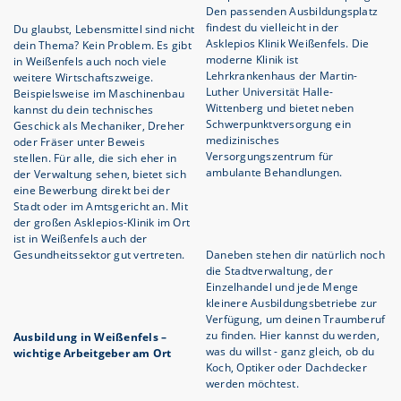
Den passenden Ausbildungsplatz
findest du vielleicht in der
Du glaubst, Lebensmittel sind nicht
Asklepios Klinik Weißenfels. Die
dein Thema? Kein Problem. Es gibt
moderne Klinik ist
in Weißenfels auch noch viele
Lehrkrankenhaus der Martin-
weitere Wirtschaftszweige.
Luther Universität Halle-
Beispielsweise im Maschinenbau
Wittenberg und bietet neben
kannst du dein technisches
Schwerpunktversorgung ein
Geschick als Mechaniker, Dreher
medizinisches
oder Fräser unter Beweis
Versorgungszentrum für
stellen. Für alle, die sich eher in
ambulante Behandlungen.
der Verwaltung sehen, bietet sich
eine Bewerbung direkt bei der
Stadt oder im Amtsgericht an. Mit
der großen Asklepios-Klinik im Ort
ist in Weißenfels auch der
Gesundheitssektor gut vertreten.
Daneben stehen dir natürlich noch
die Stadtverwaltung, der
Einzelhandel und jede Menge
kleinere Ausbildungsbetriebe zur
Verfügung, um deinen Traumberuf
zu finden. Hier kannst du werden,
Ausbildung in Weißenfels –
was du willst - ganz gleich, ob du
wichtige Arbeitgeber am Ort
Koch, Optiker oder Dachdecker
werden möchtest.