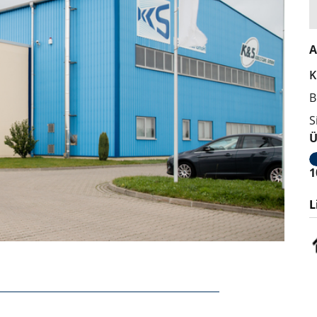
A
K
B
S
Ü
1
L