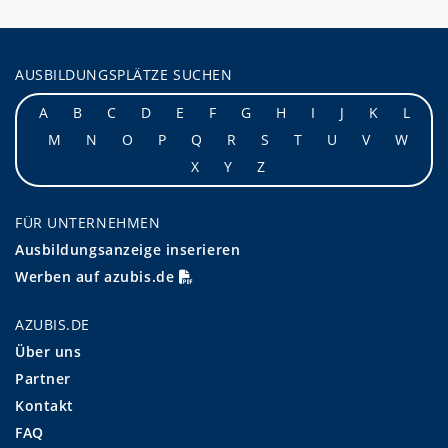
AUSBILDUNGSPLÄTZE SUCHEN
A
B
C
D
E
F
G
H
I
J
K
L
M
N
O
P
Q
R
S
T
U
V
W
X
Y
Z
FÜR UNTERNEHMEN
Ausbildungsanzeige inserieren
Werben auf azubis.de
AZUBIS.DE
Über uns
Partner
Kontakt
FAQ