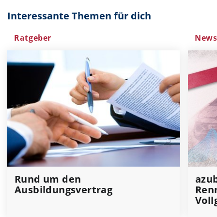
Interessante Themen für dich
Ratgeber
New
Rund um den
azub
Ausbildungsvertrag
Renn
Voll