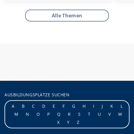
Alle Themen
AUSBILDUNGSPLÄTZE SUCHEN
A
B
C
D
E
F
G
H
I
J
K
L
M
N
O
P
Q
R
S
T
U
V
W
X
Y
Z