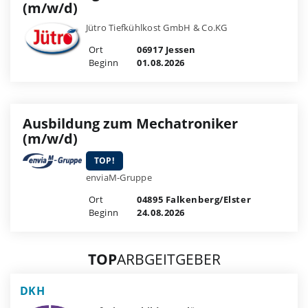
(m/w/d)
Jütro Tiefkühlkost GmbH & Co.KG
Ort
06917 Jessen
Beginn
01.08.2026
Ausbildung zum Mechatroniker
(m/w/d)
TOP!
enviaM-Gruppe
Ort
04895 Falkenberg/Elster
Beginn
24.08.2026
TOP
ARBGEITGEBER
DKH