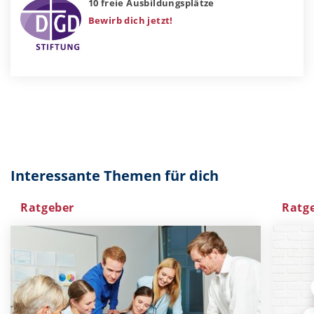
10 freie Ausbildungsplätze
Bewirb dich jetzt!
Interessante Themen für dich
Ratgeber
Ratg