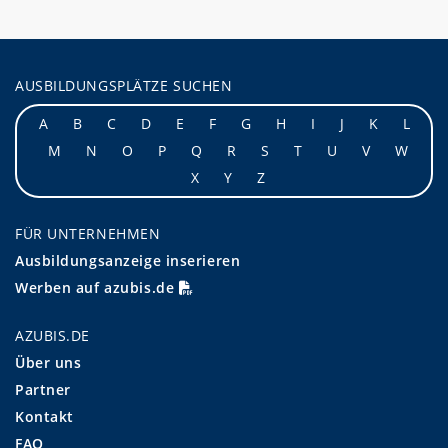
AUSBILDUNGSPLÄTZE SUCHEN
A
B
C
D
E
F
G
H
I
J
K
L
M
N
O
P
Q
R
S
T
U
V
W
X
Y
Z
FÜR UNTERNEHMEN
Ausbildungsanzeige inserieren
Werben auf azubis.de
AZUBIS.DE
Über uns
Partner
Kontakt
FAQ