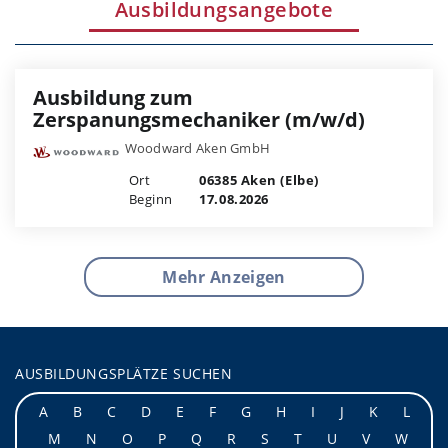
Ausbildungsangebote
Ausbildung zum
Zerspanungsmechaniker (m/w/d)
Woodward Aken GmbH
Ort
06385 Aken (Elbe)
Beginn
17.08.2026
Mehr Anzeigen
AUSBILDUNGSPLÄTZE SUCHEN
A
B
C
D
E
F
G
H
I
J
K
L
M
N
O
P
Q
R
S
T
U
V
W