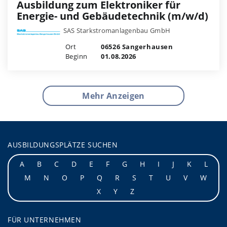
Ausbildung zum Elektroniker für
Energie- und Gebäudetechnik (m/w/d)
SAS Starkstromanlagenbau GmbH
Ort
06526 Sangerhausen
Beginn
01.08.2026
Mehr Anzeigen
AUSBILDUNGSPLÄTZE SUCHEN
A
B
C
D
E
F
G
H
I
J
K
L
M
N
O
P
Q
R
S
T
U
V
W
X
Y
Z
FÜR UNTERNEHMEN