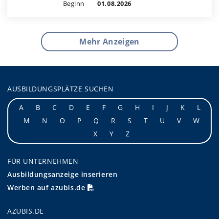
Beginn
01.08.2026
Mehr Anzeigen
AUSBILDUNGSPLÄTZE SUCHEN
A
B
C
D
E
F
G
H
I
J
K
L
M
N
O
P
Q
R
S
T
U
V
W
X
Y
Z
FÜR UNTERNEHMEN
Ausbildungsanzeige inserieren
Werben auf azubis.de
AZUBIS.DE