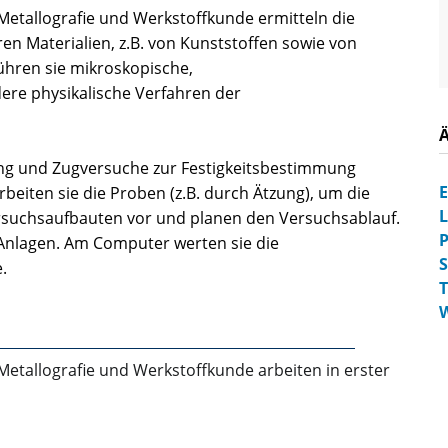
Metallografie und Werkstoffkunde ermitteln die
n Materialien, z.B. von Kunststoffen sowie von
ühren sie mikroskopische,
dere physikalische Verfahren der
g und Zugversuche zur Festigkeitsbestimmung
E
iten sie die Proben (z.B. durch Ätzung), um die
L
ersuchsaufbauten vor und planen den Versuchsablauf.
P
-Anlagen. Am Computer werten sie die
S
.
T
W
Metallografie und Werkstoffkunde arbeiten in erster