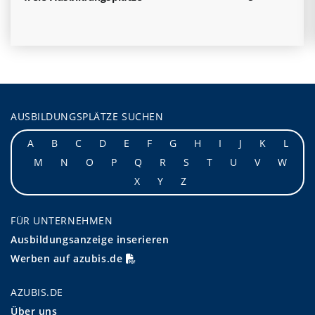
AUSBILDUNGSPLÄTZE SUCHEN
A
B
C
D
E
F
G
H
I
J
K
L
M
N
O
P
Q
R
S
T
U
V
W
X
Y
Z
FÜR UNTERNEHMEN
Ausbildungsanzeige inserieren
Werben auf azubis.de
AZUBIS.DE
Über uns