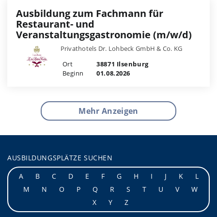
Ausbildung zum Fachmann für
Restaurant- und
Veranstaltungsgastronomie (m/w/d)
Privathotels Dr. Lohbeck GmbH & Co. KG
Ort
38871 Ilsenburg
Beginn
01.08.2026
Mehr Anzeigen
AUSBILDUNGSPLÄTZE SUCHEN
A
B
C
D
E
F
G
H
I
J
K
L
M
N
O
P
Q
R
S
T
U
V
W
X
Y
Z