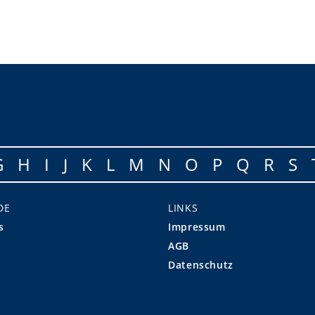
G
H
I
J
K
L
M
N
O
P
Q
R
S
DE
LINKS
s
Impressum
AGB
Datenschutz