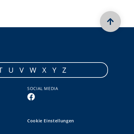
T
U
V
W
X
Y
Z
SOCIAL MEDIA
Cookie Einstellungen