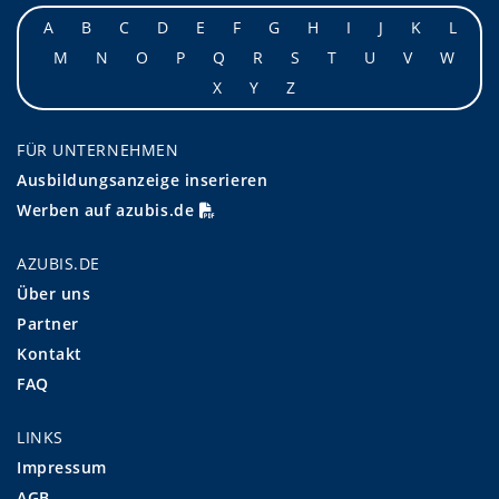
A
B
C
D
E
F
G
H
I
J
K
L
M
N
O
P
Q
R
S
T
U
V
W
X
Y
Z
FÜR UNTERNEHMEN
Ausbildungsanzeige inserieren
Werben auf azubis.de
AZUBIS.DE
Über uns
Partner
Kontakt
FAQ
LINKS
Impressum
AGB