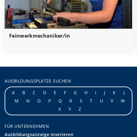
Feinwerkmechaniker/in
AUSBILDUNGSPLÄTZE SUCHEN
A
B
C
D
E
F
G
H
I
J
K
L
M
N
O
P
Q
R
S
T
U
V
W
X
Y
Z
FÜR UNTERNEHMEN
Ausbildungsanzeige inserieren