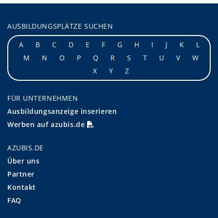
AUSBILDUNGSPLÄTZE SUCHEN
A
B
C
D
E
F
G
H
I
J
K
L
M
N
O
P
Q
R
S
T
U
V
W
X
Y
Z
FÜR UNTERNEHMEN
Ausbildungsanzeige inserieren
Werben auf azubis.de
AZUBIS.DE
Über uns
Partner
Kontakt
FAQ