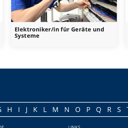
Elektroniker/in für Geräte und
Systeme
G
H
I
J
K
L
M
N
O
P
Q
R
S
DE
LINKS