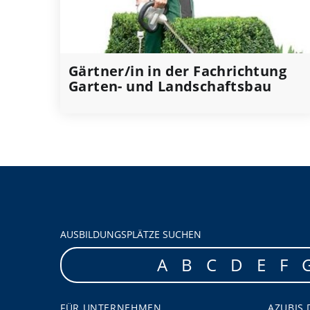
Gärtner/in in der Fachrichtung
Garten- und Landschaftsbau
AUSBILDUNGSPLÄTZE SUCHEN
A
B
C
D
E
F
FÜR UNTERNEHMEN
AZUBIS.