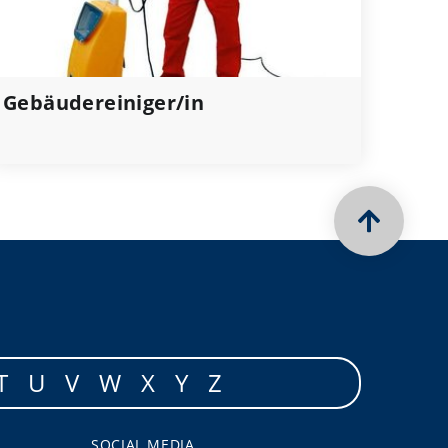
Gebäudereiniger/in
T
U
V
W
X
Y
Z
SOCIAL MEDIA