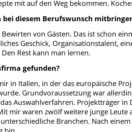
ezepte mit auf den Weg bekommen. Kochen
n bei diesem Berufswunsch mitbringe
ewirten von Gästen. Das ist schon einm
ches Geschick, Organisationstalent, ein
gt. Den Rest kann man lernen.
sfirma gefunden?
r in Italien, in der das europäische Pro
urde. Grundvoraussetzung war allerdin
das Auswahlverfahren. Projektträger in
t mir waren zwölf weitere junge Leute a
n unterschiedliche Branchen. Nach eine
g bin.