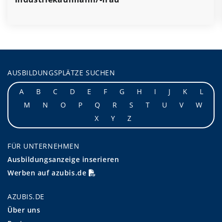
AUSBILDUNGSPLÄTZE SUCHEN
A
B
C
D
E
F
G
H
I
J
K
L
M
N
O
P
Q
R
S
T
U
V
W
X
Y
Z
FÜR UNTERNEHMEN
Ausbildungsanzeige inserieren
Werben auf azubis.de
AZUBIS.DE
Über uns