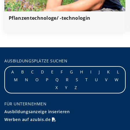
Pflanzentechnologe/ -technologin
AUSBILDUNGSPLÄTZE SUCHEN
A
B
C
D
E
F
G
H
I
J
K
L
M
N
O
P
Q
R
S
T
U
V
W
X
Y
Z
FÜR UNTERNEHMEN
Ausbildungsanzeige inserieren
Werben auf azubis.de