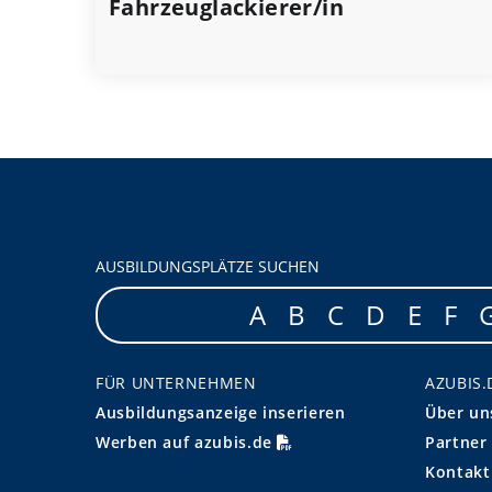
Fahrzeuglackierer/in
AUSBILDUNGSPLÄTZE SUCHEN
A
B
C
D
E
F
FÜR UNTERNEHMEN
AZUBIS.
Ausbildungsanzeige inserieren
Über un
Werben auf azubis.de
Partner
Kontakt