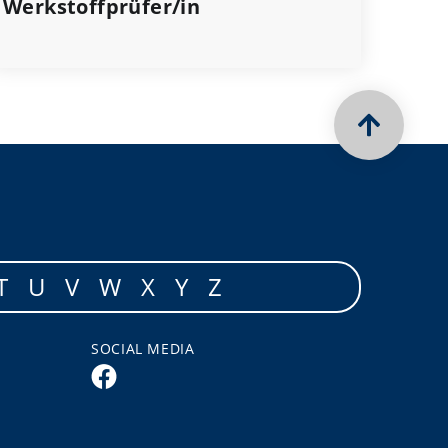
Werkstoffprüfer/in
T
U
V
W
X
Y
Z
SOCIAL MEDIA