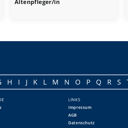
Altenpfleger/in
G
H
I
J
K
L
M
N
O
P
Q
R
S
DE
LINKS
s
Impressum
AGB
Datenschutz