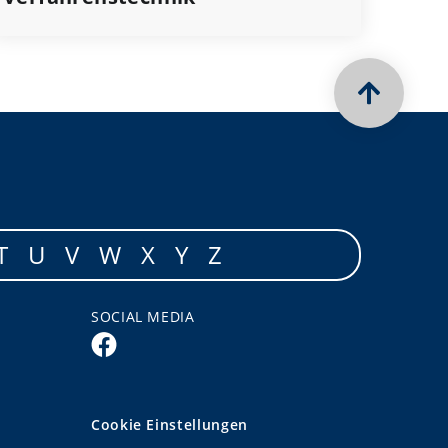
T
U
V
W
X
Y
Z
SOCIAL MEDIA
Cookie Einstellungen