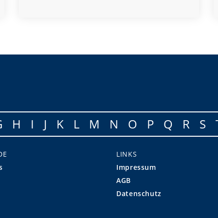
G
H
I
J
K
L
M
N
O
P
Q
R
S
DE
LINKS
s
Impressum
AGB
Datenschutz