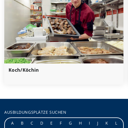
Koch/Köchin
AUSBILDUNGSPLÄTZE SUCHEN
A
B
C
D
E
F
G
H
I
J
K
L