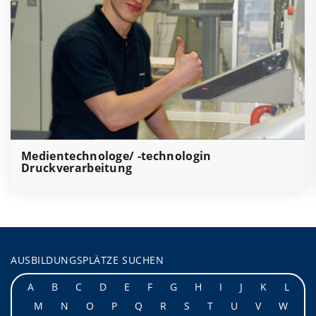
Medientechnologe/ -technologin
Druckverarbeitung
AUSBILDUNGSPLÄTZE SUCHEN
A
B
C
D
E
F
G
H
I
J
K
L
M
N
O
P
Q
R
S
T
U
V
W