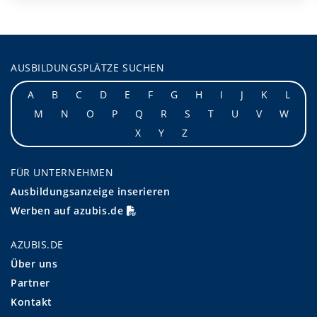
AUSBILDUNGSPLÄTZE SUCHEN
A
B
C
D
E
F
G
H
I
J
K
L
M
N
O
P
Q
R
S
T
U
V
W
X
Y
Z
FÜR UNTERNEHMEN
Ausbildungsanzeige inserieren
Werben auf azubis.de
AZUBIS.DE
Über uns
Partner
Kontakt