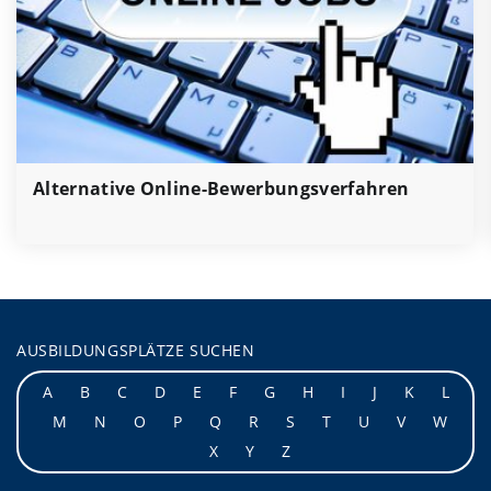
Alternative Online-Bewerbungsverfahren
AUSBILDUNGSPLÄTZE SUCHEN
A
B
C
D
E
F
G
H
I
J
K
L
M
N
O
P
Q
R
S
T
U
V
W
X
Y
Z