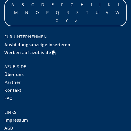
A
B
C
D
E
F
G
H
I
J
K
L
M
N
O
P
Q
R
S
T
U
V
W
X
Y
Z
FÜR UNTERNEHMEN
Ausbildungsanzeige inserieren
Werben auf azubis.de
AZUBIS.DE
Über uns
Partner
Kontakt
FAQ
LINKS
Impressum
AGB