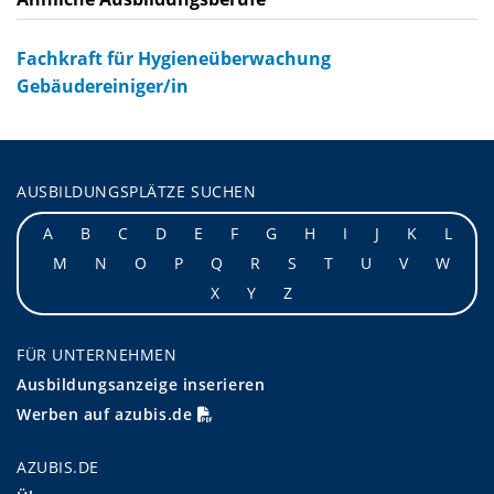
Fachkraft für Hygieneüberwachung
Gebäudereiniger/in
AUSBILDUNGSPLÄTZE SUCHEN
A
B
C
D
E
F
G
H
I
J
K
L
M
N
O
P
Q
R
S
T
U
V
W
X
Y
Z
FÜR UNTERNEHMEN
Ausbildungsanzeige inserieren
Werben auf azubis.de
AZUBIS.DE