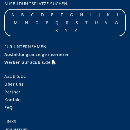
AUSBILDUNGSPLÄTZE SUCHEN
A
B
C
D
E
F
G
H
I
J
K
L
M
N
O
P
Q
R
S
T
U
V
W
X
Y
Z
FÜR UNTERNEHMEN
Ausbildungsanzeige inserieren
Werben auf azubis.de
AZUBIS.DE
Über uns
Partner
Kontakt
FAQ
LINKS
Impressum