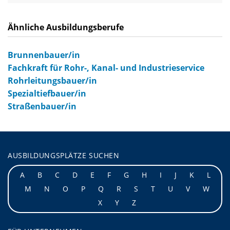
Ähnliche Ausbildungsberufe
Brunnenbauer/in
Fachkraft für Rohr-, Kanal- und Industrieservice
Rohrleitungsbauer/in
Spezialtiefbauer/in
Straßenbauer/in
AUSBILDUNGSPLÄTZE SUCHEN
A
B
C
D
E
F
G
H
I
J
K
L
M
N
O
P
Q
R
S
T
U
V
W
X
Y
Z