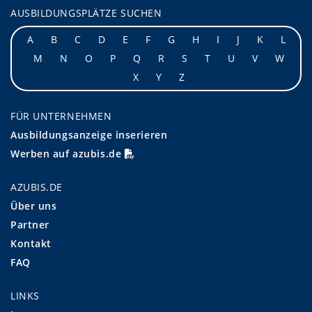
AUSBILDUNGSPLÄTZE SUCHEN
A
B
C
D
E
F
G
H
I
J
K
L
M
N
O
P
Q
R
S
T
U
V
W
X
Y
Z
FÜR UNTERNEHMEN
Ausbildungsanzeige inserieren
Werben auf azubis.de
AZUBIS.DE
Über uns
Partner
Kontakt
FAQ
LINKS