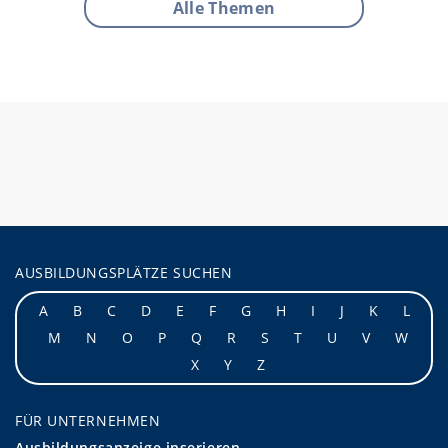
Alle Themen
AUSBILDUNGSPLÄTZE SUCHEN
A
B
C
D
E
F
G
H
I
J
K
L
M
N
O
P
Q
R
S
T
U
V
W
X
Y
Z
FÜR UNTERNEHMEN
Ausbildungsanzeige inserieren