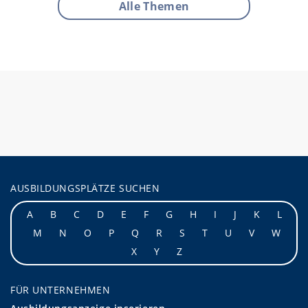
Alle Themen
AUSBILDUNGSPLÄTZE SUCHEN
A
B
C
D
E
F
G
H
I
J
K
L
M
N
O
P
Q
R
S
T
U
V
W
X
Y
Z
FÜR UNTERNEHMEN