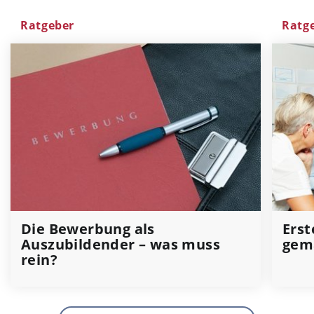
Ratgeber
Ratg
Die Bewerbung als
Erst
Auszubildender – was muss
gem
rein?