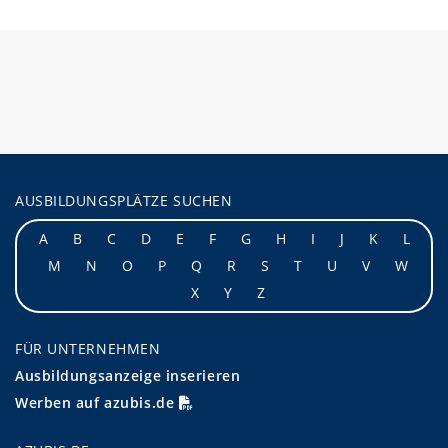
AUSBILDUNGSPLÄTZE SUCHEN
A
B
C
D
E
F
G
H
I
J
K
L
M
N
O
P
Q
R
S
T
U
V
W
X
Y
Z
FÜR UNTERNEHMEN
Ausbildungsanzeige inserieren
Werben auf azubis.de