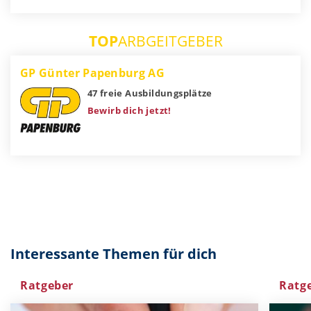
TOP
ARBGEITGEBER
GP Günter Papenburg AG
47 freie Ausbildungsplätze
Bewirb dich jetzt!
Interessante Themen für dich
Ratgeber
Ratg