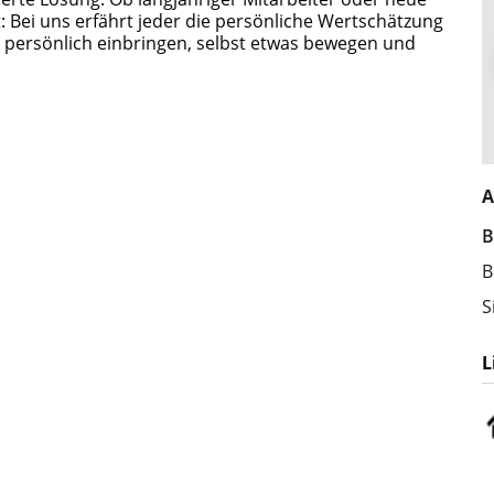
 Bei uns erfährt jeder die persönliche Wertschätzung
h persönlich einbringen, selbst etwas bewegen und
A
B
B
S
L