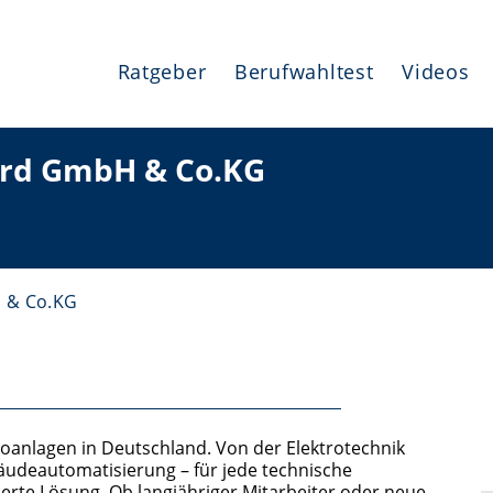
Ratgeber
Berufwahltest
Videos
ord GmbH & Co.KG
 & Co.KG
roanlagen in Deutschland. Von der Elektrotechnik
äudeautomatisierung – für jede technische
rte Lösung. Ob langjähriger Mitarbeiter oder neue