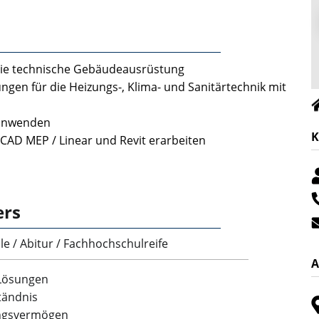
die technische Gebäudeausrüstung
en für die Heizungs-, Klima- und Sanitärtechnik mit
 anwenden
K
oCAD MEP / Linear und Revit erarbeiten
ers
e / Abitur / Fachhochschulreife
A
 Lösungen
tändnis
ungsvermögen