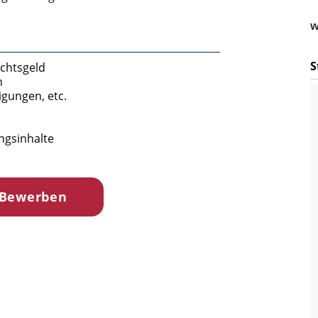
w
S
achtsgeld
n
igungen, etc.
ngsinhalte
 Bewerben