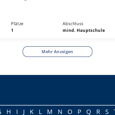
Plätze
Abschluss
1
mind. Hauptschule
Mehr Anzeigen
G
H
I
J
K
L
M
N
O
P
Q
R
S