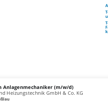
A
T
u
T
F
k
m Anlagenmechaniker (m/w/d)
- und Heizungstechnik GmbH & Co. KG
oßlau