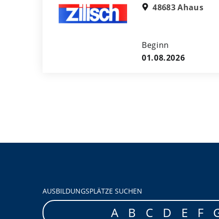
48683 Ahaus
Beginn
01.08.2026
AUSBILDUNGSPLÄTZE SUCHEN
A
B
C
D
E
F