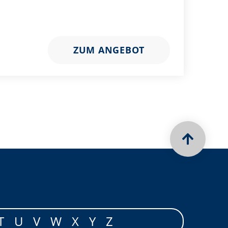
ZUM ANGEBOT
T
U
V
W
X
Y
Z