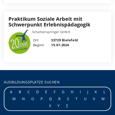
Praktikum Soziale Arbeit mit
Schwerpunkt Erlebnispädagogik
Schattenspringer GmbH
Ort
33729 Bielefeld
Beginn
15.07.2024
AUSBILDUNGSPLÄTZE SUCHEN
A
B
C
D
E
F
G
H
I
J
K
L
M
N
O
P
Q
R
S
T
U
V
W
X
Y
Z