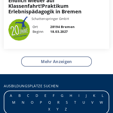
Endlich wieder auf
Klassenfahrt!Praktikum
Erlebnispädagogik in Bremen
Schattenspringer GmbH
Ort
28194 Bremen
Beginn
18.03.2027
Mehr Anzeigen
AUSBILDUNGSPLÄTZE SUCHEN
A
B
C
D
E
F
G
H
I
J
K
L
M
N
O
P
Q
R
S
T
U
V
W
X
Y
Z