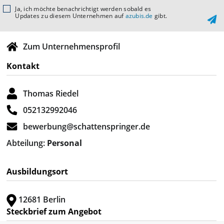
Ja, ich möchte benachrichtigt werden sobald es
Updates zu diesem Unternehmen auf
azubis.de
gibt.
Zum Unternehmensprofil
Kontakt
Thomas Riedel
052132992046
bewerbung@schattenspringer.de
Abteilung:
Personal
Ausbildungsort
12681 Berlin
Steckbrief zum Angebot