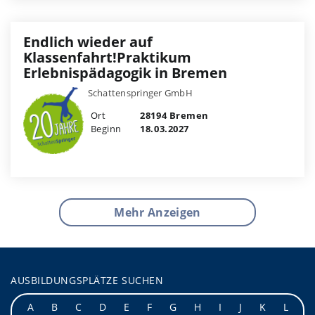
Endlich wieder auf
Klassenfahrt!Praktikum
Erlebnispädagogik in Bremen
Schattenspringer GmbH
Ort
28194 Bremen
Beginn
18.03.2027
Mehr Anzeigen
AUSBILDUNGSPLÄTZE SUCHEN
A
B
C
D
E
F
G
H
I
J
K
L