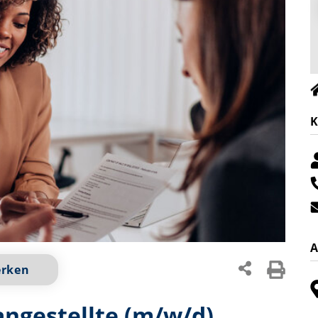
K
A
erken
ngestellte (m/w/d)