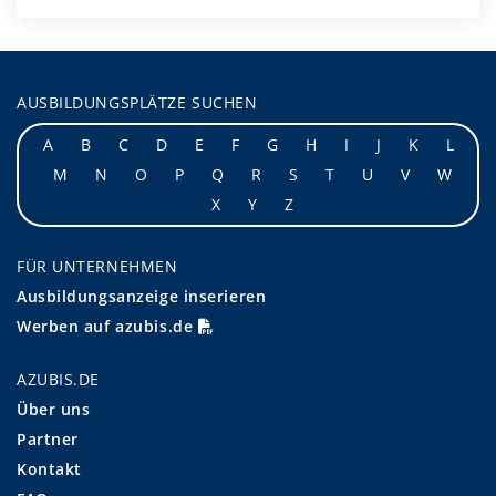
AUSBILDUNGSPLÄTZE SUCHEN
A
B
C
D
E
F
G
H
I
J
K
L
M
N
O
P
Q
R
S
T
U
V
W
X
Y
Z
FÜR UNTERNEHMEN
Ausbildungsanzeige inserieren
Werben auf azubis.de
AZUBIS.DE
Über uns
Partner
Kontakt