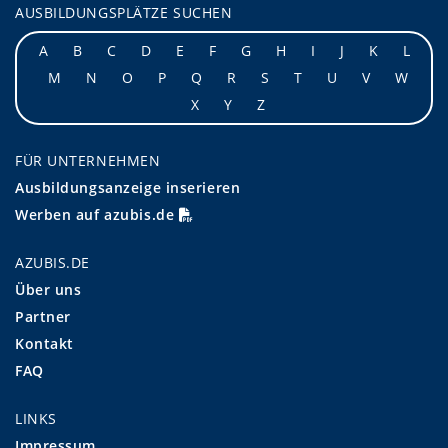
AUSBILDUNGSPLÄTZE SUCHEN
A
B
C
D
E
F
G
H
I
J
K
L
M
N
O
P
Q
R
S
T
U
V
W
X
Y
Z
FÜR UNTERNEHMEN
Ausbildungsanzeige inserieren
Werben auf azubis.de
AZUBIS.DE
Über uns
Partner
Kontakt
FAQ
LINKS
Impressum