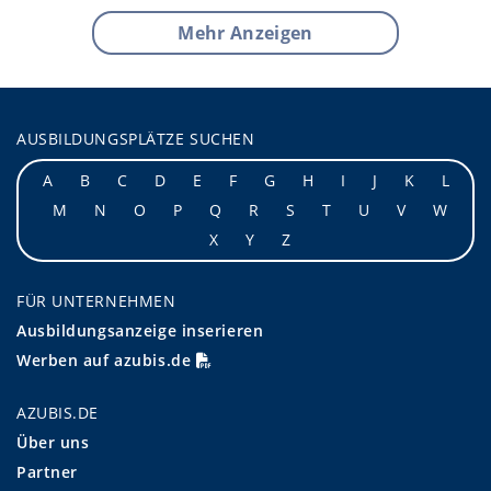
Mehr Anzeigen
AUSBILDUNGSPLÄTZE SUCHEN
A
B
C
D
E
F
G
H
I
J
K
L
M
N
O
P
Q
R
S
T
U
V
W
X
Y
Z
FÜR UNTERNEHMEN
Ausbildungsanzeige inserieren
Werben auf azubis.de
AZUBIS.DE
Über uns
Partner