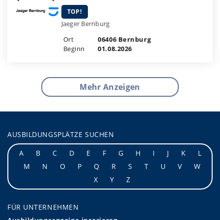
TOP!
Jaeger Bernburg
Ort
06406 Bernburg
Beginn
01.08.2026
Mehr Anzeigen
AUSBILDUNGSPLÄTZE SUCHEN
A
B
C
D
E
F
G
H
I
J
K
L
M
N
O
P
Q
R
S
T
U
V
W
X
Y
Z
FÜR UNTERNEHMEN