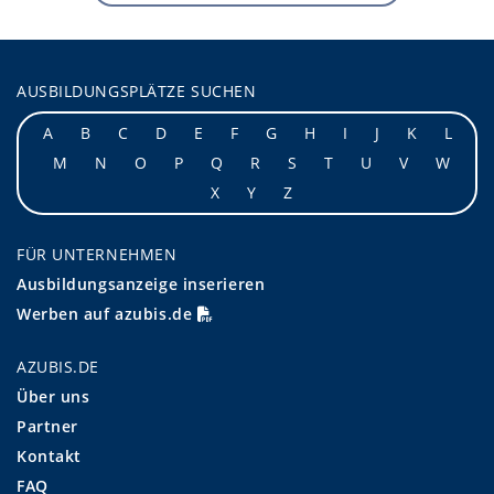
AUSBILDUNGSPLÄTZE SUCHEN
A
B
C
D
E
F
G
H
I
J
K
L
M
N
O
P
Q
R
S
T
U
V
W
X
Y
Z
FÜR UNTERNEHMEN
Ausbildungsanzeige inserieren
Werben auf azubis.de
AZUBIS.DE
Über uns
Partner
Kontakt
FAQ