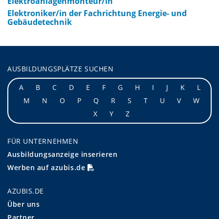
Elektroanlagenmonteur/in
Elektroniker/in der Fachrichtung Energie- und
Gebäudetechnik
AUSBILDUNGSPLÄTZE SUCHEN
A
B
C
D
E
F
G
H
I
J
K
L
M
N
O
P
Q
R
S
T
U
V
W
X
Y
Z
FÜR UNTERNEHMEN
Ausbildungsanzeige inserieren
Werben auf azubis.de
AZUBIS.DE
Über uns
Partner