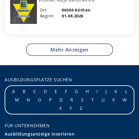
Ort
06366 Köthen
Beginn
01.08.2026
Mehr Anzeigen
AUSBILDUNGSPLÄTZE SUCHEN
A
B
C
D
E
F
G
H
I
J
K
L
M
N
O
P
Q
R
S
T
U
V
W
X
Y
Z
FÜR UNTERNEHMEN
Ausbildungsanzeige inserieren