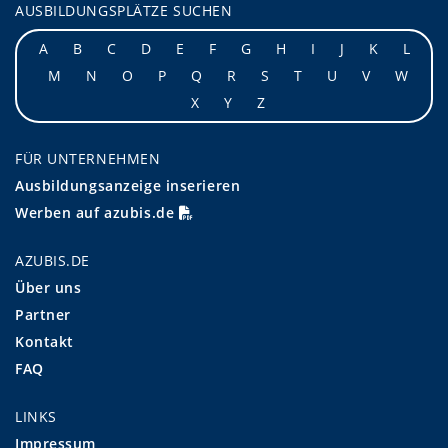
AUSBILDUNGSPLÄTZE SUCHEN
A
B
C
D
E
F
G
H
I
J
K
L
M
N
O
P
Q
R
S
T
U
V
W
X
Y
Z
FÜR UNTERNEHMEN
Ausbildungsanzeige inserieren
Werben auf azubis.de
AZUBIS.DE
Über uns
Partner
Kontakt
FAQ
LINKS
Impressum