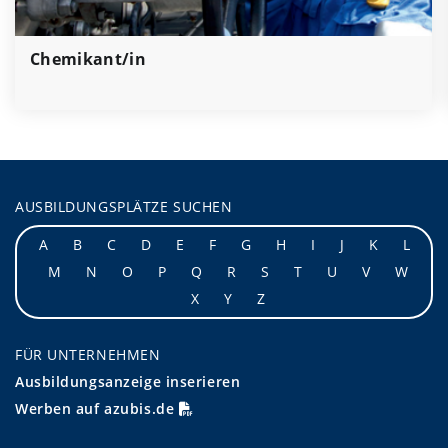
Chemikant/in
AUSBILDUNGSPLÄTZE SUCHEN
A
B
C
D
E
F
G
H
I
J
K
L
M
N
O
P
Q
R
S
T
U
V
W
X
Y
Z
FÜR UNTERNEHMEN
Ausbildungsanzeige inserieren
Werben auf azubis.de